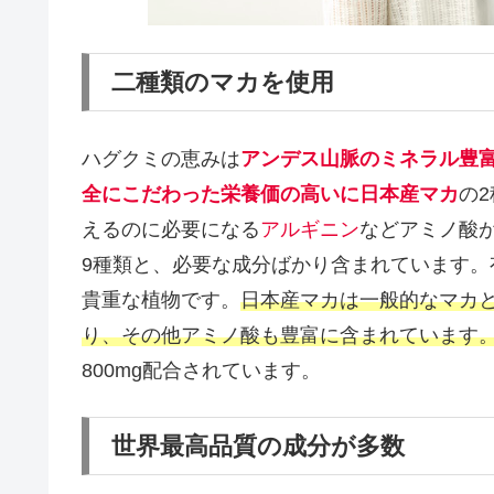
二種類のマカを使用
ハグクミの恵みは
アンデス山脈のミネラル豊
全にこだわった栄養価の高いに日本産マカ
の
えるのに必要になる
アルギニン
などアミノ酸
9種類と、必要な成分ばかり含まれています。
貴重な植物です。
日本産マカは一般的なマカ
り、その他アミノ酸も豊富に含まれています
800mg配合されています。
世界最高品質の成分が多数