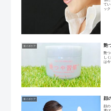
てい
ック
艶
首イボケア
艶つ
しく
は今
顔
首イボケア
顔の
選び