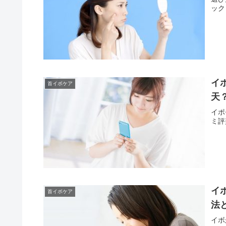
ック
イ
首イボケア
天
イポ
ミ評
イ
首イボケア
法
イボ