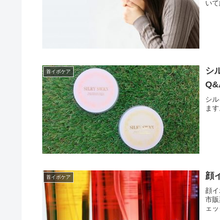
いて
シ
首イボケア
Q&
シル
ます
顔
首イボケア
顔イ
市販
ェッ