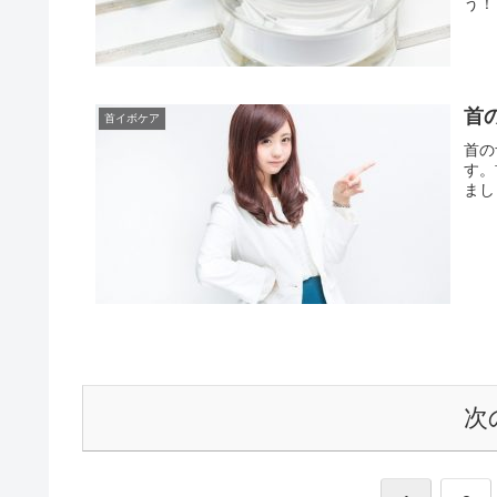
う！
首
首イボケア
首の
す。
まし
次