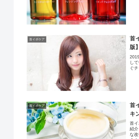
首
首イボケア
版
20
して
ぐチ
首
首イボケア
キ
首イ
紹介
な改