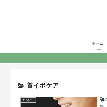
ホーム
Home
首イボケア
顎
首イボケア
顎に