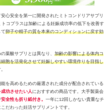
て安心安全を第一に開発されたミトコンドリアサプリ
ミトコプラスは加齢による妊娠成功率の低下を改善す
して
卵子や精子の質を本来のコンディションに戻す効
めの葉酸サプリとは異なり、
加齢の影響による体内コ
殖細胞を活発化させて妊娠しやすい環境作りを目指し
す。
機能を高めるための厳選された成分が配合されている
を成功させたい人
におすすめの商品です。大手製薬会
で
安全性も折り紙付き。
一年に12回しかない貴重なチ
にこだわった妊活サプリメントです。