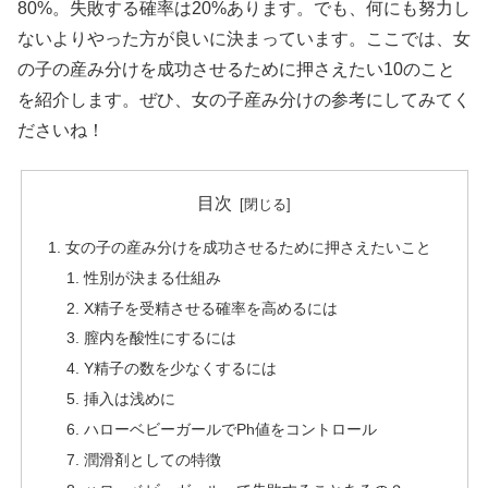
80%。失敗する確率は20%あります。でも、何にも努力し
ないよりやった方が良いに決まっています。ここでは、女
の子の産み分けを成功させるために押さえたい10のこと
を紹介します。ぜひ、女の子産み分けの参考にしてみてく
ださいね！
目次
女の子の産み分けを成功させるために押さえたいこと
性別が決まる仕組み
X精子を受精させる確率を高めるには
膣内を酸性にするには
Y精子の数を少なくするには
挿入は浅めに
ハローベビーガールでPh値をコントロール
潤滑剤としての特徴