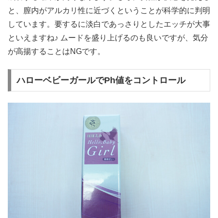
と、膣内がアルカリ性に近づくということが科学的に判明
しています。要するに淡白であっさりとしたエッチが大事
といえますね♪ ムードを盛り上げるのも良いですが、気分
が高揚することはNGです。
ハローベビーガールでPh値をコントロール