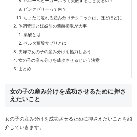
ハローベビーガールって失敗することあるの？
ピンクゼリーって何？
ちまたに溢れる産み分けテクニックは、ほどほどに
体調管理と妊娠前の葉酸摂取が大事
葉酸とは
ベルタ葉酸サプリとは
夫婦で女の子の産み分けを協力しあう
女の子の産み分けを成功させるという決意
まとめ
女の子の産み分けを成功させるために押さ
えたいこと
女の子の産み分けを成功させるために押さえたいことを紹
介していきます。