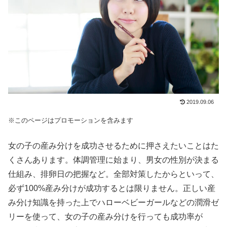
2019.09.06
※このページはプロモーションを含みます
女の子の産み分けを成功させるために押さえたいことはた
くさんあります。体調管理に始まり、男女の性別が決まる
仕組み、排卵日の把握など。全部対策したからといって、
必ず100%産み分けが成功するとは限りません。正しい産
み分け知識を持った上でハローベビーガールなどの潤滑ゼ
リーを使って、女の子の産み分けを行っても成功率が