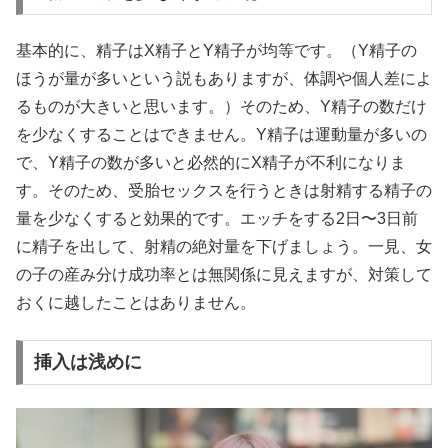
基本的に、精子はX精子とY精子が均等です。（Y精子の
ほうが量が多いという説もありますが、体調や個人差によ
るものが大きいと思います。）そのため、Y精子の数だけ
を少なくすることはできません。Y精子は運動量が多いの
で、Y精子の数が多いと必然的にX精子が不利になりま
す。そのため、受胎セックスを行うときは射精する精子の
量を少なくすると効果的です。エッチをする2日〜3日前
に精子を出して、射精の絶対量を下げましょう。一見、女
の子の産み分け成功率とは無関係に見えますが、対策して
おくに越したことはありません。
挿入は浅めに