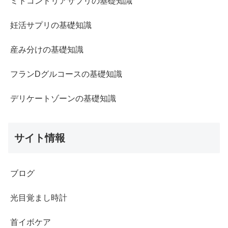
ミトコンドリアサプリの基礎知識
妊活サプリの基礎知識
産み分けの基礎知識
フランDグルコースの基礎知識
デリケートゾーンの基礎知識
サイト情報
ブログ
光目覚まし時計
首イボケア