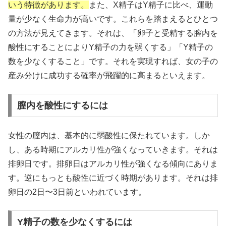
いう特徴があります。
また、X精子はY精子に比べ、運動
量が少なく生命力が高いです。これらを踏まえるとひとつ
の方法が見えてきます。それは、「卵子と受精する膣内を
酸性にすることによりY精子の力を弱くする」「Y精子の
数を少なくすること」です。それを実現すれば、女の子の
産み分けに成功する確率が飛躍的に高まるといえます。
膣内を酸性にするには
女性の膣内は、基本的に弱酸性に保たれています。しか
し、ある時期にアルカリ性が強くなっていきます。それは
排卵日です。排卵日はアルカリ性が強くなる傾向にありま
す。逆にもっとも酸性に近づく時期があります。それは排
卵日の2日〜3日前といわれています。
Y精子の数を少なくするには