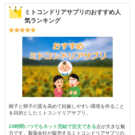
ミトコンドリアサプリのおすすめ人
気ランキング
精子と卵子の質を高めて妊娠しやすい環境を作ること
を目的としたミトコンドリアサプリ。
24時間いつでもネット完結で注文できる
点が大きな魅
力です。製薬会社が販売するミトコンドリアサプリの