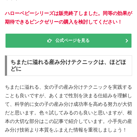
ハローベビーシリーズは販売終了しました。同等の効果が
期待できるピンクゼリーの購入を検討してください！
公式ページを見る
ちまたに溢れる産み分けテクニックは、ほどほ
どに
ちまたに溢れる、女の子の産み分けテクニックを実践する
ことも良いですが、あくまで性別を決まる仕組みを理解し
て、科学的に女の子の産み分け成功率を高める努力が大切
だと思います。色々試してみるのも良いと思いますが、根
本の大切な部分はこの記事で紹介しています。小手先の産
み分け技術より本質をふまえた情報を重視しましょう！