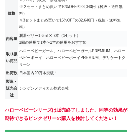
※２セットまとめ買いで10%OFFの23,040円（税抜・送料無
価格
料）
※3セットまとめ買いで15%OFFの32,640円（税抜・送料無
料）
潤滑ゼリー1.6ml ✕ 7本（1セット）
内容量
1回の使用で1本〜2本の使用をおすすめ
ハローベビーガール、ハローベビーガールPREMIUM、ハロー
取り扱
ベビーボーイ、ハローベビーボーイPREMIUM、デリケートク
い商品
リーン
出荷数
日本国内20万本突破！
製造・
販売会
シンゲンメディカル株式会社
社
ハローベビーシリーズは販売終了しました。同等の効果が
期待できるピンクゼリーの購入を検討してください！