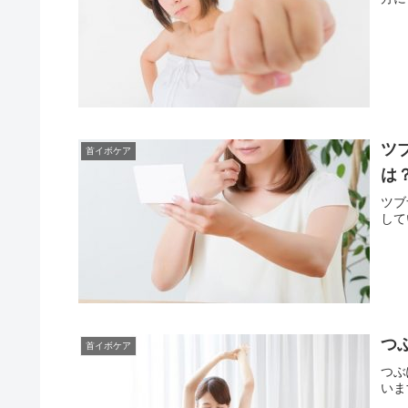
ツ
首イボケア
は
ツブ
して
つ
首イボケア
つぶ
いま