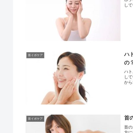
して
ハ
首イボケア
の
ハト
して
から
首
首イボケア
首の
方に