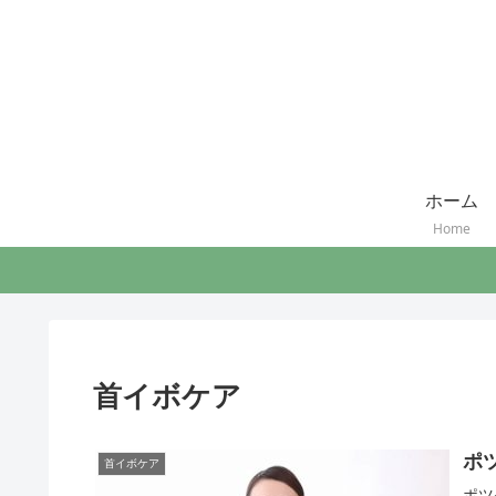
ホーム
Home
首イボケア
ポ
首イボケア
ポツ