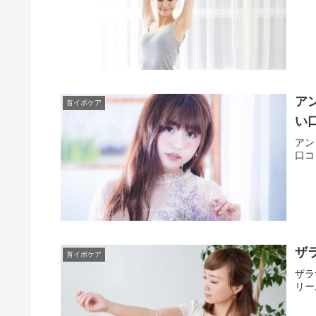
ア
首イボケア
い
アン
口コ
ザ
首イボケア
ザラ
リー