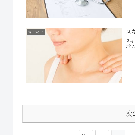
ス
首イボケア
スキ
ポツ
次