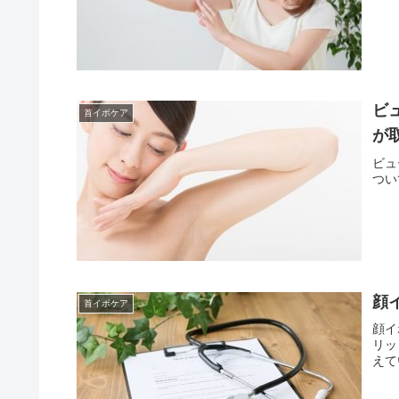
ビ
首イボケア
が
ビュ
つい
顔
首イボケア
顔イ
リッ
えて