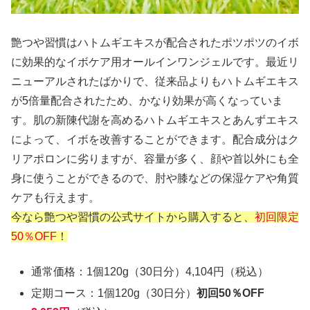
艶つや習慣はハトムギエキスが配合されたポツポツのイボ
に効果的なイボケア用オールインワンジェルです。最近リ
ニューアルされたばかりで、従来品よりもハトムギエキス
が5倍量配合されたため、かなり効果が高くなっていま
す。肌の新陳代謝を高めるハトムギエキスとあんずエキス
によって、イボを改善することができます。配合成分はク
リアポロンに劣りますが、容量が多く、顔や首以外にも全
身に使うことができるので、肘や膝などの保湿ケアや角質
ケアも行えます。
今なら艶つや習慣の公式サイトから購入すると、
初回限定
50％OFF
！
通常価格：1個120g（30日分）4,104円（税込）
定期コース：1個120g（30日分）
初回50％OFF