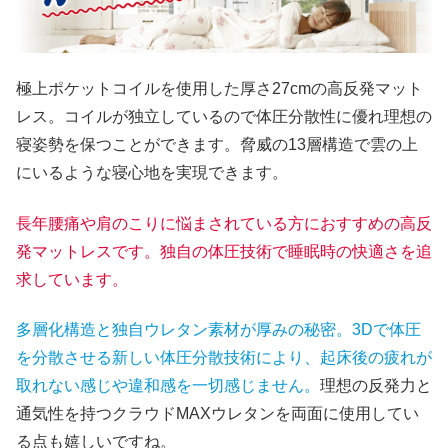
極上ポケットコイルを使用した厚さ27cmの高反発マット
レス。コイルが独立しているので体圧分散性に優れ理想の
寝姿勢を保つことができます。脅威の13層構造で雲の上
にいるような寝心地を実現できます。
長年腰痛や肩のこりに悩まされている方におすすめの高反
発マットレスです。独自の体圧技術で睡眠時の快適さを追
求しています。
多層化構造と独自ウレタン素材が厚みの秘密。3Dで体圧
を分散させる新しい体圧分散技術により、起床後の疲れが
取れない感じや違和感を一切感じません。
理想の反発力と
通気性を持つクラウドMAXウレタンを両面に使用してい
る点も嬉しいですね。