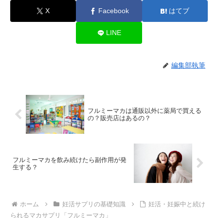
X
Facebook
はてブ
LINE
編集部執筆
フルミーマカは通販以外に薬局で買える
の？販売店はあるの？
フルミーマカを飲み続けたら副作用が発
生する？
ホーム
妊活サプリの基礎知識
妊活・妊娠中と続け
られるマカサプリ「フルミーマカ」